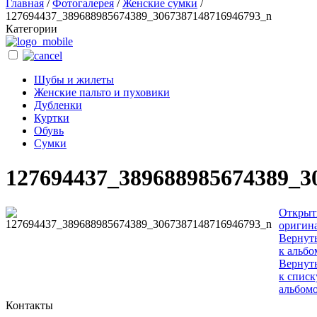
Главная
/
Фотогалерея
/
Женские сумки
/
127694437_389688985674389_3067387148716946793_n
Категории
Шубы и жилеты
Женские пальто и пуховики
Дубленки
Куртки
Обувь
Сумки
127694437_389688985674389_3
Открыт
оригин
Вернут
к альбо
Вернут
к списк
альбом
Контакты