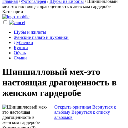
Главная
/
Фотогалерея
/
Шубы из Европы
/
Шиншилловый
мех-это настоящая драгоценность в женском гардеробе
Категории
Шубы и жилеты
Женские пальто и пуховики
Дубленки
Куртки
Обувь
Сумки
Шиншилловый мех-это
настоящая драгоценность в
женском гардеробе
Открыть оригинал
Вернуться к
альбому
Вернуться к списку
альбомов
Комментарии (
0
)