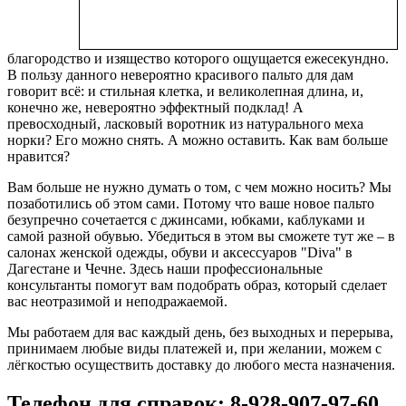
благородство и изящество которого ощущается ежесекундно.
В пользу данного невероятно красивого пальто для дам
говорит всё: и стильная клетка, и великолепная длина, и,
конечно же, невероятно эффектный подклад! А
превосходный, ласковый воротник из натурального меха
норки? Его можно снять. А можно оставить. Как вам больше
нравится?
Вам больше не нужно думать о том, с чем можно носить? Мы
позаботились об этом сами. Потому что ваше новое пальто
безупречно сочетается с джинсами, юбками, каблуками и
самой разной обувью. Убедиться в этом вы сможете тут же – в
салонах женской одежды, обуви и аксессуаров "Diva" в
Дагестане и Чечне. Здесь наши профессиональные
консультанты помогут вам подобрать образ, который сделает
вас неотразимой и неподражаемой.
Мы работаем для вас каждый день, без выходных и перерыва,
принимаем любые виды платежей и, при желании, можем с
лёгкостью осуществить доставку до любого места назначения.
Телефон для справок: 8-928-907-97-60.