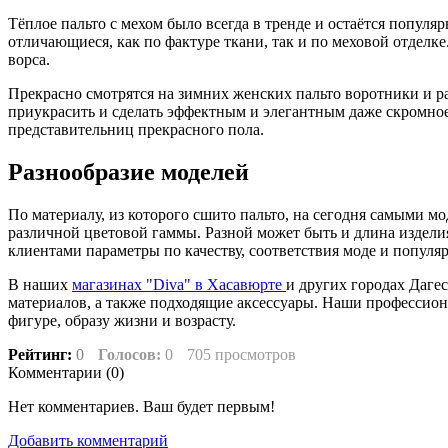
Тёплое пальто с мехом было всегда в тренде и остаётся попул
отличающиеся, как по фактуре ткани, так и по меховой отделк
ворса.
Прекрасно смотрятся на зимних женских пальто воротники и р
приукрасить и сделать эффектным и элегантным даже скромное
представительниц прекрасного пола.
Разнообразие моделей
По материалу, из которого сшито пальто, на сегодня самыми м
различной цветовой гаммы. Разной может быть и длина издели
клиентами параметры по качеству, соответствия моде и популя
В наших
магазинах "Diva" в Хасавюрте
и других городах Даге
материалов, а также подходящие аксессуары. Наши профессион
фигуре, образу жизни и возрасту.
Рейтинг:
0
Голосов:
0
705 просмотров
Комментарии (
0
)
Нет комментариев. Ваш будет первым!
Добавить комментарий