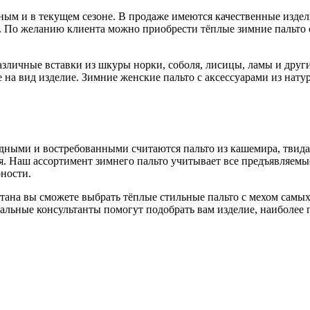
ярным и в текущем сезоне. В продаже имеются качественные изде
е. По желанию клиента можно приобрести тёплые зимние пальто 
азличные вставки из шкуры норки, соболя, лисицы, ламы и дру
 на вид изделие. Зимние женские пальто с аксессуарами из нат
одными и востребованными считаются пальто из кашемира, твида
я. Наш ассортимент зимнего пальто учитывает все предъявляем
рности.
стана вы сможете выбрать тёплые стильные пальто с мехом самы
альные консультанты помогут подобрать вам изделие, наиболее