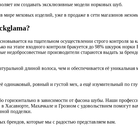
воляет им создавать эксклюзивные модели норковых шуб.
в мире меховых изделий, уже в продаже в сети магазинов
меховы
ackglama?
новывается на тщательном осуществлении строго контроля за к
ько на этапе входного контроля бракуется до 98% шкурок норки 
ые недобросовестные производители стараются выдать за бренд
туральной длиной волоса, чем и обеспечивается её уникальная 
ё одинаковый, ровный и густой мех, а ещё изумительный по глу
бо горизонтально в зависимости от фасона шубы. Наши профес
в Хасавюрте, Махачкале и Грозном с удовольствием помогут вам
нной подделки.
ых брендов, которые мы с радостью представляем вам.