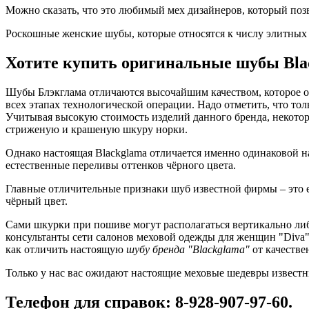
Можно сказать, что это любимый мех дизайнеров, который поз
Роскошные женские шубы, которые относятся к числу элитных 
Хотите купить оригинальные шубы Bl
Шубы Блэкглама отличаются высочайшим качеством, которое ос
всех этапах технологической операции. Надо отметить, что тол
Учитывая высокую стоимость изделий данного бренда, некотор
стриженую и крашеную шкуру норки.
Однако настоящая Blackglama отличается именно одинаковой на
естественные переливы оттенков чёрного цвета.
Главные отличительные признаки шуб известной фирмы – это е
чёрный цвет.
Сами шкурки при пошиве могут располагаться вертикально ли
консультанты сети салонов меховой одежды для женщин "Diva" 
как отличить настоящую
шубу бренда "Blackglama"
от качестве
Только у нас вас ожидают настоящие меховые шедевры известн
Телефон для справок: 8-928-907-97-60.