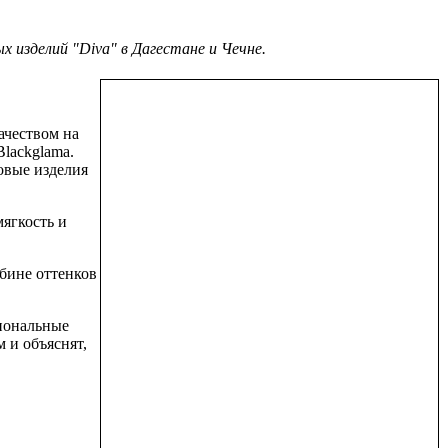
х изделий "Diva" в Дагестане и Чечне.
ачеством на
Blackglama.
овые изделия
мягкость и
бине оттенков
сиональные
 и объяснят,