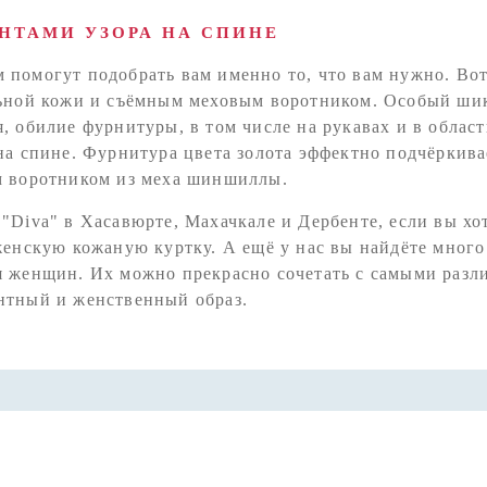
ЕНТАМИ УЗОРА НА СПИНЕ
помогут подобрать вам именно то, что вам нужно. Вот
льной кожи и съёмным меховым воротником. Особый ши
 обилие фурнитуры, в том числе на рукавах и в област
на спине. Фурнитура цвета золота эффектно подчёркива
м воротником из меха шиншиллы.
"Diva" в Хасавюрте, Махачкале и Дербенте, если вы хо
женскую кожаную куртку. А ещё у нас вы найдёте много
я женщин. Их можно прекрасно сочетать с самыми раз
нтный и женственный образ.