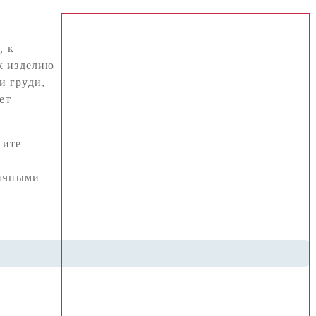
, к
к изделию
и груди,
ет
тите
личными