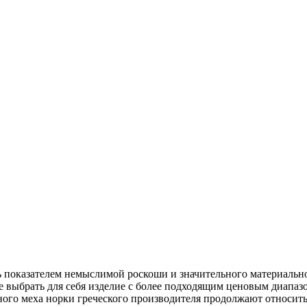
ь показателем немыслимой роскоши и значительного материально
 выбрать для себя изделие с более подходящим ценовым диапаз
льного меха норки греческого производителя продолжают относит