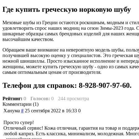
Где купить греческую норковую шубу
Меховые шубы из Греции остаются роскошным, модным и стил
удовлетворить спрос наших модниц на сезон Зимы-2023 года. 
шикарные образцы самых брендовых изделий для наших женщи
высочайшим качеством.
Обращаем ваше внимание на невероятную модель шубы, польз
получившей высокую оценку у специалистов. Это греческая шу
нежной шиншиллы. Просто изысканное исполнение и непередав
женщины, можете купить греческую шубу - одно из самых каче
самым оптимальным ценам от производителя.
Телефон для справок: 8-928-907-97-60.
Рейтинг:
0
Голосов:
0
244 просмотра
Комментарии (
1
)
Ханума
#
25 сентября 2022 в 16:33
0
Просто супер!
Отличный сервис! Кожа отличная, гарантия на товар и поддер
любой каприз. Есть классика, минимализм, молодежная. Мног