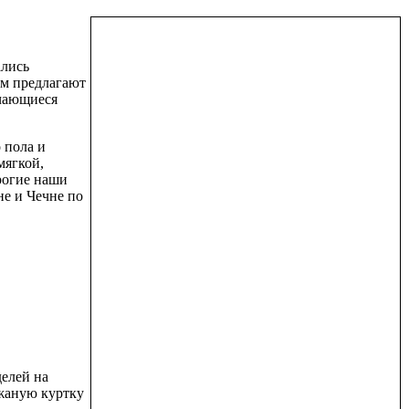
ались
ом предлагают
ичающиеся
 пола и
мягкой,
рогие наши
не и Чечне по
делей на
ожаную куртку